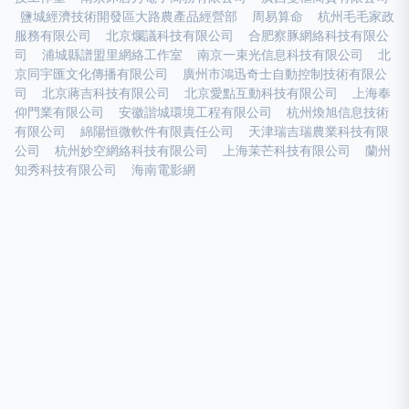
鹽城經濟技術開發區大路農產品經營部
周易算命
杭州毛毛家政
服務有限公司
北京爛議科技有限公司
合肥察豚網絡科技有限公
司
浦城縣譜盟里網絡工作室
南京一束光信息科技有限公司
北
京同宇匯文化傳播有限公司
廣州市鴻迅奇士自動控制技術有限公
司
北京蔣吉科技有限公司
北京愛點互動科技有限公司
上海奉
仰門業有限公司
安徽諧城環境工程有限公司
杭州煥旭信息技術
有限公司
綿陽恒微軟件有限責任公司
天津瑞吉瑞農業科技有限
公司
杭州妙空網絡科技有限公司
上海茉芒科技有限公司
蘭州
知秀科技有限公司
海南電影網