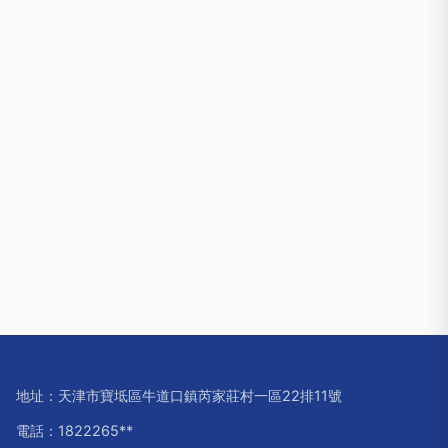
地址：天津市寶坻區牛道口鎮芮家莊村一區22排11號
電話：1822265**