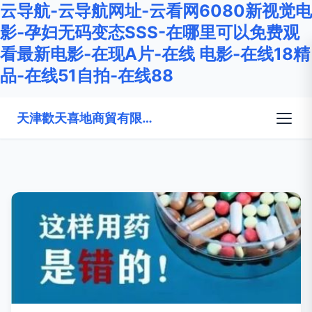
云导航-云导航网址-云看网6080新视觉电
影-孕妇无码变态SSS-在哪里可以免费观
看最新电影-在现A片-在线 电影-在线18精
品-在线51自拍-在线88
天津歡天喜地商貿有限公司