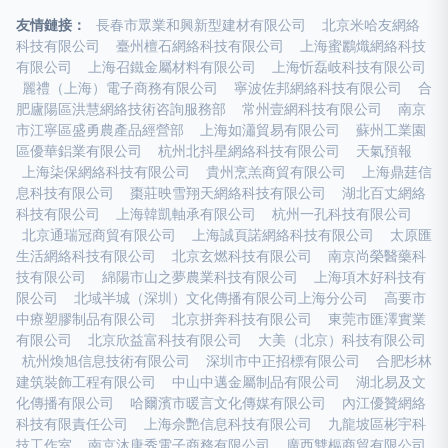
友情鏈接：
長春市眾業和興新型建材有限公司
北京米哈友網絡
科技有限公司
臺州檀石網絡科技有限公司
上海蜜鸝熾網絡科技
有限公司
上海召鐵金屬材料有限公司
上海忻磊岐科技有限公司
麗禮（上海）電子商務有限公司
寧波佐邦網絡科技有限公司
合
肥廬陽區洪慧網絡技術咨詢服務部
常州壹網科技有限公司
南京
市江寧區盛勇農產品經營部
上海如瀟貿易有限公司
蘇州工業園
區優華鋁業有限公司
杭州北抖星網絡科技有限公司
天氣預報
上海柒保網絡科技有限公司
貴州烹羔商貿有限公司
上海鼎莛信
息科技有限公司
棗莊映雪翔天網絡科技有限公司
湖北百丈網絡
科技有限公司
上海韓凱軸承有限公司
杭州一孔科技有限公司
北京通瑞冠商貿有限公司
上海誠頁諾網絡科技有限公司
太原匯
生活網絡科技有限公司
北京玄燃科技有限公司
南京尚榮醫藥科
技有限公司
綿陽市山之夢農業科技有限公司
上海項木好科技有
限公司
北域半城（深圳）文化傳播有限公司上海分公司
高要市
中療塑膠制品有限公司
北京拼奔科技有限公司
東莞市匯澤實業
有限公司
北京欣益富科技有限公司
大美（北京）科技有限公司
杭州煥旭信息技術有限公司
深圳市中正招標有限公司
合肥杉林
建筑裝飾工程有限公司
中山中邁金屬制品有限公司
湖北易及文
化傳播有限公司
哈爾濱市暖言文化傳媒有限公司
內江優贊網絡
科技有限責任公司
上海佘艷信息科技有限公司
九龍坡區彬宇科
技工作室
南京沐唐秀電子商務有限公司
廣西雙樞商貿有限公司